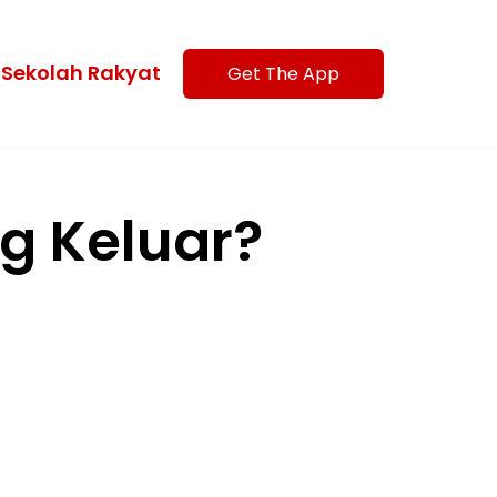
Sekolah Rakyat
Get The App
g Keluar?