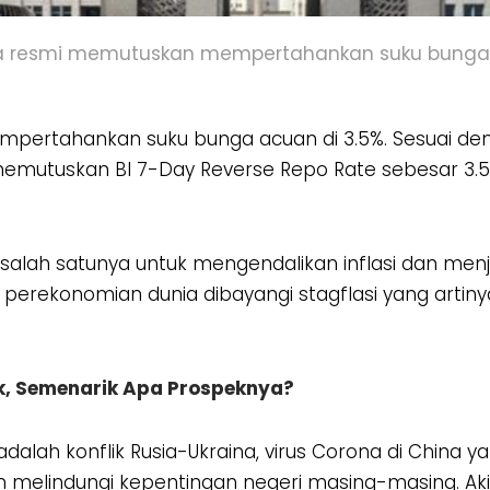
a resmi memutuskan mempertahankan suku bunga 
pertahankan suku bunga acuan di 3.5%. Sesuai de
emutuskan BI 7-Day Reverse Repo Rate sebesar 3.5%
 salah satunya untuk mengendalikan inflasi dan menja
perekonomian dunia dibayangi stagflasi yang artinya t
k, Semenarik Apa Prospeknya?
dalah konflik Rusia-Ukraina, virus Corona di China 
m melindungi kepentingan negeri masing-masing. A