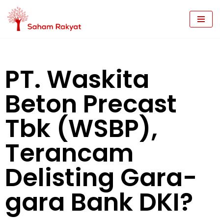
Skip
to
content
PT. Waskita
Beton Precast
Tbk (WSBP),
Terancam
Delisting Gara-
gara Bank DKI?