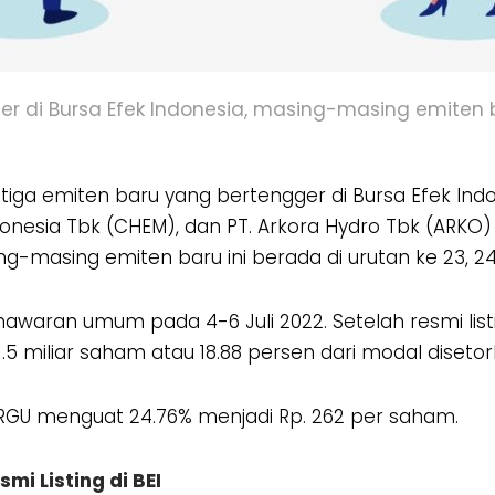
 di Bursa Efek Indonesia, masing-masing emiten bar
tiga emiten baru yang bertengger di Bursa Efek Indo
onesia Tbk (CHEM), dan PT. Arkora Hydro Tbk (ARKO) 
ng-masing emiten baru ini berada di urutan ke 23, 24,
waran umum pada 4-6 Juli 2022. Setelah resmi listi
1.5 miliar saham atau 18.88 persen dari modal diseto
RGU menguat 24.76% menjadi Rp. 262 per saham.
mi Listing di BEI