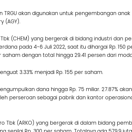
an TRGU akan digunakan untuk pengembangan anak pe
ry (AGY).
 Tbk (CHEM) yang bergerak di bidang industri dan pe
na pada 4-6 Juli 2022, saat itu dihargai Rp. 150 p
er saham dengan total hingga 29.41 persen dari mod
nguat 3.33% menjadi Rp. 155 per saham.
mengumpulkan dana hingga Rp. 75 miliar. 27.87% ak
eh perseroan sebagai pabrik dan kantor operasional
dro Tbk (ARKO) yang bergerak di dalam bidang pemban
senilai Rp. 300 per saham. Totalnya ada 579.9 jut